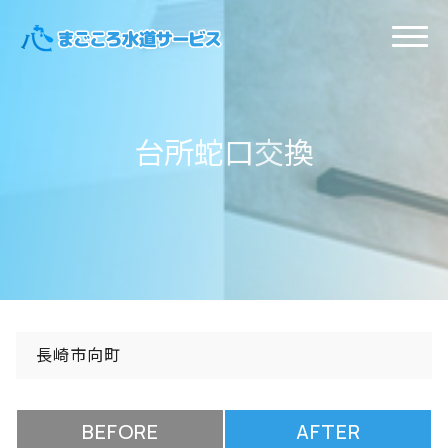
コ
ン
テ
ン
ツ
台
所
蛇
口
交
換
へ
ス
キ
ッ
プ
長崎市向町
BEFORE
AFTER