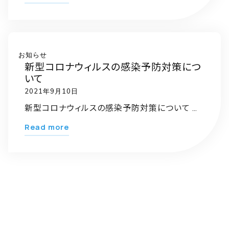
格！
キ
ャ
ン
お知らせ
新型コロナウィルスの感染予防対策につ
ペ
いて
ー
2021年9月10日
ン
新型コロナウィルスの感染予防対策について …
の
お
"新
Read more
知
型
ら
コ
せ"
ロ
ナ
ウ
ィ
ル