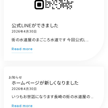
お知らせ
公式LINEができました
2026年4月30日
街の水道屋のまごころ水道です 今回公式L …
"公
Read more
式
LINE
が
で
お知らせ
ホームページが新しくなりました
き
2026年4月30日
ま
し
いつもお世話になります長崎の街の水道屋の …
た"
"ホ
Read more