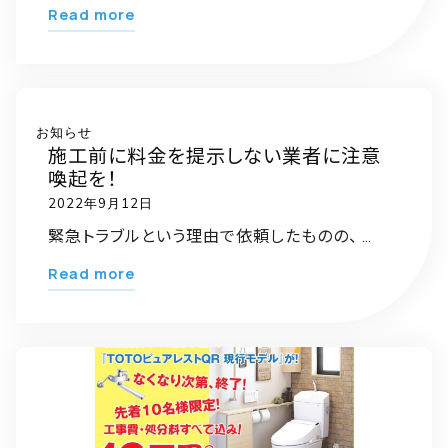
と
"迎
Read more
う
春
ご
新
ざ
年
い
の
お知らせ
ま
施工前に料金を提示しない業者に注意
ご
す。"
喚起を！
挨
2022年9月12日
拶
緊急トラブルという理由で依頼したものの、 …
2023"
"施
Read more
工
前
に
料
金
を