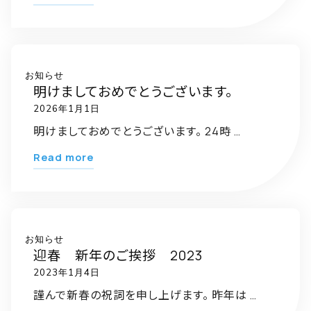
ー
ム
ペ
ー
お知らせ
明けましておめでとうございます。
ジ
2026年1月1日
が
新
明けましておめでとうございます。 24時 …
し
"明
Read more
く
け
な
ま
り
し
ま
て
お知らせ
し
迎春 新年のご挨拶 2023
お
た"
2023年1月4日
め
で
謹んで新春の祝詞を申し上げます。 昨年は …