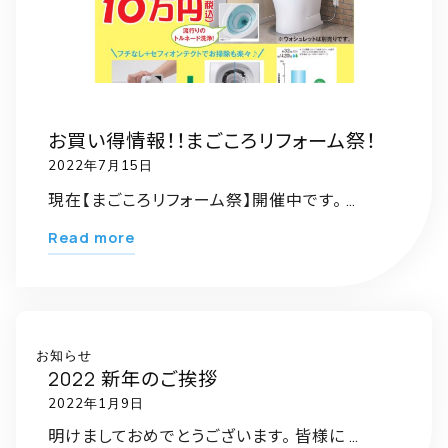
提
示
し
お知らせ
な
い
お買い得情報！！まごころリフォーム祭！
業
2022年7月15日
者
現在【まごころリフォーム祭】開催中です。 …
に
"お
Read more
注
買
意
い
喚
得
起
情
お知らせ
を！"
2022 新年のご挨拶
報！！
2022年1月9日
ま
ご
明けましておめでとうございます。 皆様に …