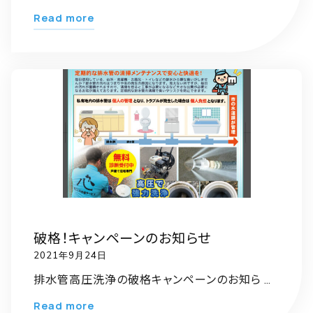
こ
"2022
Read more
ろ
新
リ
年
フ
の
ォ
ご
ー
挨
ム
拶"
祭！"
お知らせ
破格！キャンペーンのお知らせ
2021年9月24日
排水管高圧洗浄の破格キャンペーンのお知ら …
"破
Read more