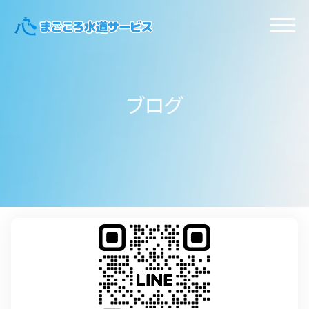
コ
ン
テ
ン
ツ
ブ
ロ
グ
へ
ス
キ
ッ
プ