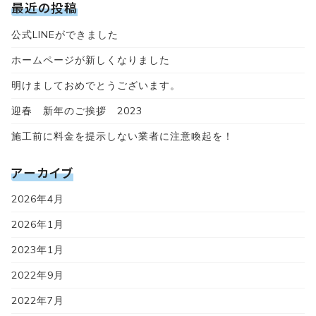
最近の投稿
ス
公式LINEができました
の
感
ホームページが新しくなりました
染
明けましておめでとうございます。
予
迎春 新年のご挨拶 2023
防
対
施工前に料金を提示しない業者に注意喚起を！
策
アーカイブ
に
つ
2026年4月
い
2026年1月
て"
2023年1月
2022年9月
2022年7月