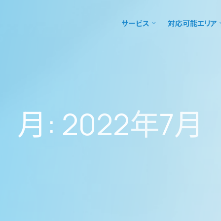
サービス
対応可能エリア
月
:
2
0
2
2
年
7
月