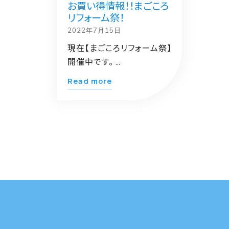
お買い得情報！！まごころ
リフォーム祭！
2022年7月15日
現在【まごころリフォーム祭】
開催中です。 …
"お
Read more
買
い
得
情
報！！
ま
ご
こ
ろ
リ