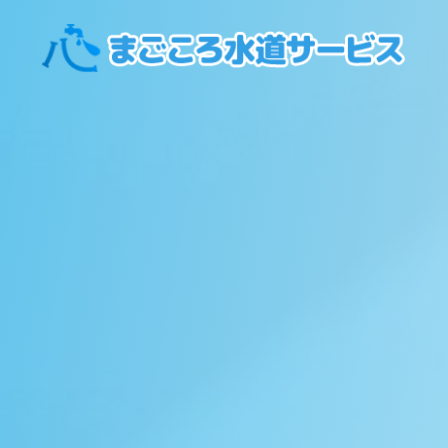
コ
ン
テ
ン
ツ
へ
ス
キ
ッ
プ