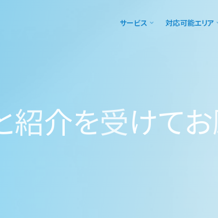
サービス
対応可能エリア
と
紹
介
を
受
け
て
お