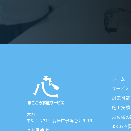
ホーム
サービス
対応可能
施工実績
本社
お客様の
〒851-2216 長崎市豊洋台2-9-19
よくある
長崎営業所