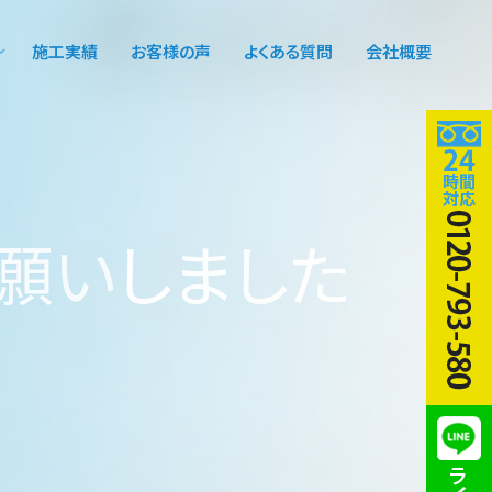
施工実績
お客様の声
よくある質問
会社概要
願
い
し
ま
し
た