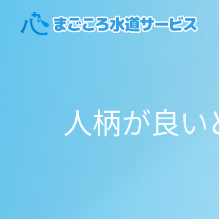
コ
ン
テ
ン
ツ
へ
ス
キ
人
柄
が
良
い
ッ
プ